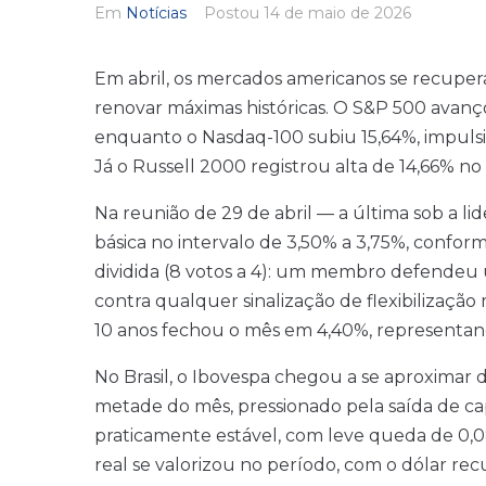
Em
Notícias
Postou
14 de maio de 2026
Em abril, os mercados americanos se recuper
renovar máximas históricas. O S&P 500 avanç
enquanto o Nasdaq-100 subiu 15,64%, impuls
Já o Russell 2000 registrou alta de 14,66% no
Na reunião de 29 de abril — a última sob a 
básica no intervalo de 3,50% a 3,75%, confor
dividida (8 votos a 4): um membro defendeu 
contra qualquer sinalização de flexibilização
10 anos fechou o mês em 4,40%, representan
No Brasil, o Ibovespa chegou a se aproximar 
metade do mês, pressionado pela saída de capi
praticamente estável, com leve queda de 0,0
real se valorizou no período, com o dólar re