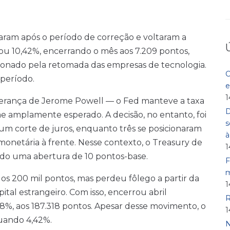
aram após o período de correção e voltaram a
ou 10,42%, encerrando o mês aos 7.209 pontos,
ionado pela retomada das empresas de tecnologia.
C
 período.
e
1
liderança de Jerome Powell — o Fed manteve a taxa
D
me amplamente esperado. A decisão, no entanto, foi
s
um corte de juros, enquanto três se posicionaram
 monetária à frente. Nesse contexto, o Treasury de
1
do uma abertura de 10 pontos-base.
F
m
dos 200 mil pontos, mas perdeu fôlego a partir da
1
tal estrangeiro. Com isso, encerrou abril
R
8%, aos 187.318 pontos. Apesar desse movimento, o
1
cuando 4,42%.
N