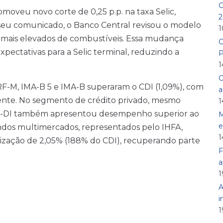
O
moveu novo corte de 0,25 p.p. na taxa Selic,
2
m seu comunicado, o Banco Central revisou o modelo
1
s mais elevados de combustíveis. Essa mudança
O
pectativas para a Selic terminal, reduzindo a
P
1
O
 IRF-M, IMA-B 5 e IMA-B superaram o CDI (1,09%), com
a
amente. No segmento de crédito privado, mesmo
1
 IDA-DI também apresentou desempenho superior ao
M
e
fundos multimercados, representados pelo IHFA,
1
zação de 2,05% (188% do CDI), recuperando parte
F
a
1
A
i
1