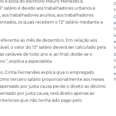
ho e sócia do escritório Mauro Menezes &
P
º salário é devido aos trabalhadores urbanos e
1
s, aos trabalhadores avulsos, aos trabalhadores
O
sentados, os quais recebem o 13º salário mediante a
a
1
M
io referente ao mês de dezembro. Em relação aos
e
, o valor do 13º salário deverá ser calculado pela
1
 variáveis de todo ano e, ao final, divide-se o
R
1
o.”, explica a especialista.
F
ho, Cíntia Fernandes explica que o empregado
a
écimo terceiro salário proporcionalmente aos meses
1
spensado por justa causa perde o direito ao décimo
pensado por justa causa, terá direito apenas ao
 anteriores que não tenha sido pago pelo