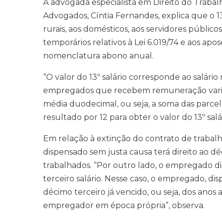
A advogada especialista em Direito do Trabal
Advogados, Cíntia Fernandes, explica que o 13
rurais, aos domésticos, aos servidores público
temporários relativos à Lei 6.019/74 e aos apo
nomenclatura abono anual.
“O valor do 13º salário corresponde ao salár
empregados que recebem remuneração variável
média duodecimal, ou seja, a soma das parcelas
resultado por 12 para obter o valor do 13º salári
Em relação à extinção do contrato de trabal
dispensado sem justa causa terá direito ao d
trabalhados. “Por outro lado, o empregado di
terceiro salário. Nesse caso, o empregado, dis
décimo terceiro já vencido, ou seja, dos anos
empregador em época própria”, observa.