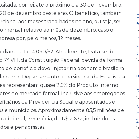
ositada, por lei, até o próximo dia 30 de novembro.
a 20 de dezembro deste ano. O benefício, também
C
rcional aos meses trabalhados no ano, ou seja, seu
e
io mensal relativo ao mês de dezembro, caso o
1
resa por, pelo menos, 12 meses.
D
s
mediante a Lei 4.090/62. Atualmente, trata-se de
o 7º, VIII, da Constituição Federal, devida de forma
1
do benefício deve injetar na economia brasileira
F
m
do com o Departamento Intersindical de Estatística
1
ores representam quase 2,6% do Produto Interno
R
adores do mercado formal, inclusive aos empregados
1
ficiários da Previdência Social e aposentados e
N
dos e municípios. Aproximadamente 85,5 milhões de
O
 adicional, em média, de R$ 2.672, incluindo os
2
os e pensionistas.
1
O