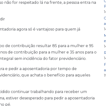
O
so não for respeitado lá na frente, a pessoa entra na
P
1
O
dir
a
ntadoria agora só é vantajoso para quem já
1
M
e
po de contribuição resultar 85 para a mulher e 95
1
nos de contribuição para a mulher e 35 anos para o
R
1
egral sem incidência do fator previdenciário.
F
egra e pedir a aposentadoria por tempo de
a
evidenciário, que achata o benefício para aqueles
1
ecidido continuar trabalhando para receber um
ma, estiver desesperado para pedir a aposentadoria
no pé.