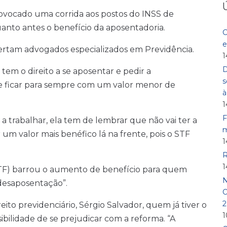
ovocado uma corrida aos postos do INSS de
nto antes o benefício da aposentadoria.
C
e
lertam advogados especializados em Previdência.
1
D
em o direito a se aposentar e pedir a
s
de ficar para sempre com um valor menor de
1
F
 a trabalhar, ela tem de lembrar que não vai ter a
m
m valor mais benéfico lá na frente, pois o STF
1
R
1
TF) barrou o aumento de benefício para quem
N
desaposentação”.
O
2
to previdenciário, Sérgio Salvador, quem já tiver o
1
bilidade de se prejudicar com a reforma. “A