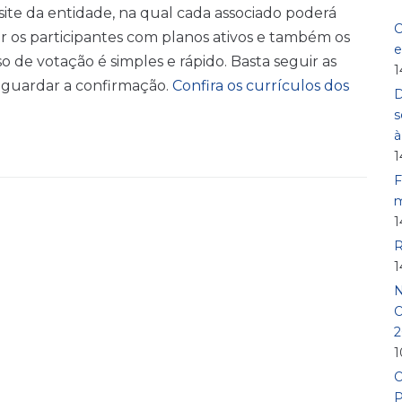
site da entidade, na qual cada associado poderá
C
ar os participantes com planos ativos e também os
e
o de votação é simples e rápido. Basta seguir as
1
 aguardar a confirmação.
Confira os currículos dos
D
s
1
F
m
1
R
1
N
O
2
1
O
P