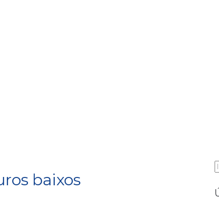
P
uros baixos