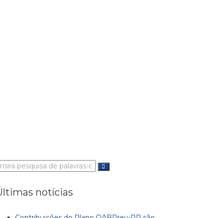
rocurar:
Últimas notícias
Contribuições do Plano OABPrev-PR são