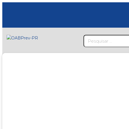
ESTATUTO
REGULAMENTO DO PLANO
CARTILHA EXPLICATIVA
ADMINISTRAÇÃO
GOVERNANÇA
POLÍTICA LAVAGEM DE DINHEIRO E
TERRORISMO