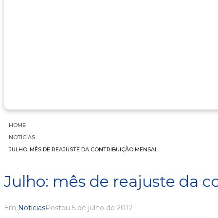
RENTABILIDADE 2026
RELATÓRIO ANUAL
PERGUNTAS E RESPOSTAS
NOTÍCIAS
GALERIA DE FOTOS
VÍDEOS INSTITUCIONAIS
HOME
NOTÍCIAS
JULHO: MÊS DE REAJUSTE DA CONTRIBUIÇÃO MENSAL
Julho: mês de reajuste da c
Em
Notícias
Postou
5 de julho de 2017