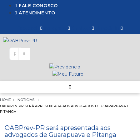
Ir
FALE CONOSCO
para
ATENDIMENTO
o
conteúdo
Facebook
Instagram
X-twitter
Linkedin-in
Pesquisar
…
HOME
NOTÍCIAS
OABPREV-PR SERÁ APRESENTADA AOS ADVOGADOS DE GUARAPUAVA E
PITANGA
OABPrev-PR será apresentada aos
advogados de Guarapuava e Pitanga