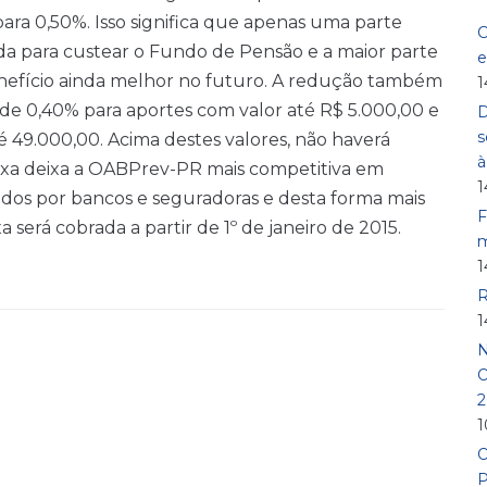
para 0,50%. Isso significa que apenas uma parte
C
da para custear o Fundo de Pensão e a maior parte
e
enefício ainda melhor no futuro. A redução também
1
á de 0,40% para aportes com valor até R$ 5.000,00 e
D
s
é 49.000,00. Acima destes valores, não haverá
taxa deixa a OABPrev-PR mais competitiva em
1
ados por bancos e seguradoras e desta forma mais
F
será cobrada a partir de 1º de janeiro de 2015.
m
1
R
1
N
O
2
1
O
P