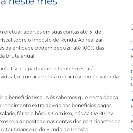
rra neste mês
 efetuar aportes em suas contas até 31 de
fiscal sobre o Imposto de Renda. Ao realizar
C
antes da entidade podem deduzir até 100% das
e
da bruta anual.
1
D
lo fisco, o participante também estará
s
vidual, o que acarretará um acréscimo no valor da
1
F
tir o benefício fiscal. Nós sabemos que nesta época
m
 rendimento extra devido aos benefícios pagos
1
alário, férias e bônus. Com isso, nós da OABPrev-
R
os seja depositado nas contas dos participantes da
1
iretor financeiro do Fundo de Pensão.
N