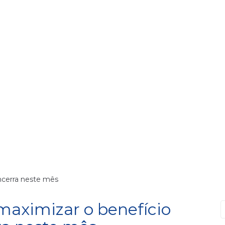
encerra neste mês
maximizar o benefício
P