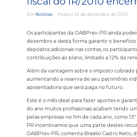
fiscal do IR/2010 ence
Em
Notícias
Postou
10 de dezembro de 2010
Os participantes da OABPrev-PR ainda podem
dezembro e desta forma garantir o benefício 
depósitos adicionais nas contas, os particip
contribuições ao plano, limitado a 12% da ren
Além da vantagem sobre o imposto cobrado pe
aumentando a reserva de seu patrimônio indi
aposentadoria que será paga no futuro.
Este é o mês ideal para fazer aportes e garan
do ano muitos profissionais acabam tendo um
pelas empresas no fim de cada ano, como 13º s
PR incentivamos que uma parte destes recurs
OABPrev-PR, comenta Brasilio Castro Neto, d