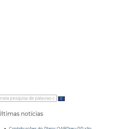
rocurar:
Últimas notícias
Contribuições do Plano OABPrev-PR são