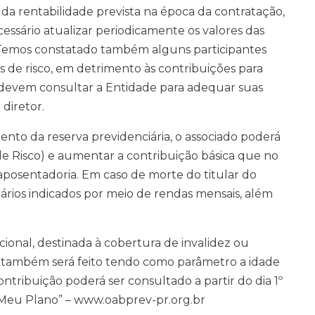
da rentabilidade prevista na época da contratação,
essário atualizar periodicamente os valores das
. Temos constatado também alguns participantes
s de risco, em detrimento às contribuições para
s devem consultar a Entidade para adequar suas
 diretor.
nto da reserva previdenciária, o associado poderá
 de Risco) e aumentar a contribuição básica que no
posentadoria. Em caso de morte do titular do
iários indicados por meio de rendas mensais, além
cional, destinada à cobertura de invalidez ou
o também será feito tendo como parâmetro a idade
ontribuição poderá ser consultado a partir do dia 1º
e “Meu Plano” – www.oabprev-pr.org.br