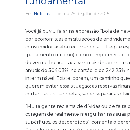
fundamental
Em
Notícias
Postou
29 de julho de 2015
Você já ouviu falar na expressão “bola de ne
por economistas em situações de endividame
consumidor acaba recorrendo ao cheque espec
(pagamento mínimo) como complemento do or
do vermelho fica cada vez mais distante, um
anuais de 304,03%, no cartão, e de 242,23% no
interminável. Existe, porém, um caminho que
querem evitar essa situação: as reservas financ
cortar gastos, ter metas, saber separar as dív
“Muita gente reclama de dívidas ou de falta 
coragem de realmente mergulhar nas suas própr
supérfluos, os desperdícios”, comenta o gere
Para ele, nessa análise é comum encontrar d