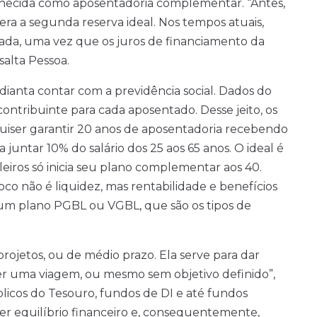
onhecida como aposentadoria complementar. “Antes,
era a segunda reserva ideal. Nos tempos atuais,
vada, uma vez que os juros de financiamento da
salta Pessoa.
dianta contar com a previdência social. Dados do
ontribuinte para cada aposentado. Desse jeito, os
quiser garantir 20 anos de aposentadoria recebendo
 juntar 10% do salário dos 25 aos 65 anos. O ideal é
leiros só inicia seu plano complementar aos 40.
foco não é liquidez, mas rentabilidade e benefícios
em um plano PGBL ou VGBL, que são os tipos de
projetos, ou de médio prazo. Ela serve para dar
zer uma viagem, ou mesmo sem objetivo definido”,
públicos do Tesouro, fundos de DI e até fundos
ter equilíbrio financeiro e, consequentemente,