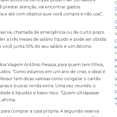
O
prestar atenção, vai encontrar gastos
2
gia e até com objetos que você compra e não usa”,
1
O
P
 reserva, chamada de emergência ou de curto prazo.
1
er a três meses de salário líquido e pode ser obtida
O
 você junta 10% do seu salário e um décimo
a
1
M
Boa Viagem Antônio Pessoa, para quem tem filhos,
e
íquidos. “Como estamos em um ano de crise, o ideal é
1
professor tem dicas valiosas como congelar o cartão
R
1
mpras e buscar renda extra. Uma vez reunido, o
F
idade é liquidez e baixo risco. “Quem ultrapassar
a
 afirma.
1
para comprar a casa própria. A segunda reserva