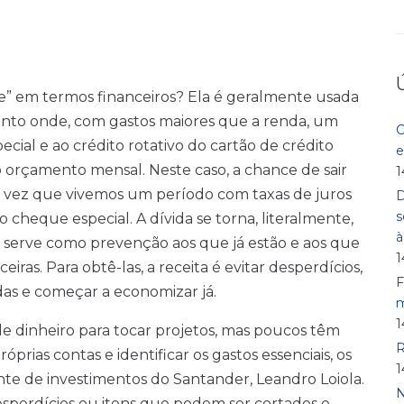
ve” em termos financeiros? Ela é geralmente usada
nto onde, com gastos maiores que a renda, um
C
ial e ao crédito rotativo do cartão de crédito
e
çamento mensal. Neste caso, a chance de sair
1
a vez que vivemos um período com taxas de juros
D
s
 cheque especial. A dívida se torna, literalmente,
 serve como prevenção aos que já estão e aos que
1
eiras. Para obtê-las, a receita é evitar desperdícios,
F
idas e começar a economizar já.
m
1
de dinheiro para tocar projetos, mas poucos têm
R
ias contas e identificar os gastos essenciais, os
1
nte de investimentos do Santander, Leandro Loiola.
N
esperdícios ou itens que podem ser cortados e