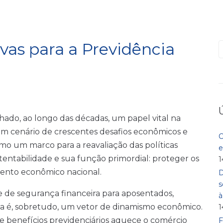
ivas para a Previdência
hado, ao longo das décadas, um papel vital na
um cenário de crescentes desafios econômicos e
C
mo um marco para a reavaliação das políticas
e
tentabilidade e sua função primordial: proteger os
1
mento econômico nacional.
D
s
e de segurança financeira para aposentados,
Ela é, sobretudo, um vetor de dinamismo econômico.
1
 benefícios previdenciários aquece o comércio
F