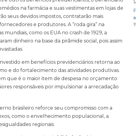
1
emédios na farmácia e suas vestimentas em lojas de
F
o seus devidos impostos, contratarão mais
a
ornecedores e produtores. A “roda gira” na
1
s mundiais, como os EUA no crash de 1929, a
ram dinheiro na base da pirâmide social, pois assim
evastadas.
vestido em benefícios previdenciários retorna ao
o e do fortalecimento das atividades produtivas.
em que é o maior item de despesa no orçamento
ores responsáveis por impulsionar a arrecadação
verno brasileiro reforce seu compromisso com a
exos, como o envelhecimento populacional, a
esigualdades regionais.