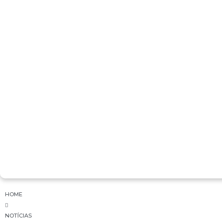
COTA MENSAL DO PLANO
RECEITAS E DESPESAS
ADMINISTRATIVAS
RENTABILIDADE 2026
RELATÓRIO ANUAL
PERGUNTAS E RESPOSTAS
NOTÍCIAS
GALERIA DE FOTOS
VÍDEOS INSTITUCIONAIS
HOME
NOTÍCIAS