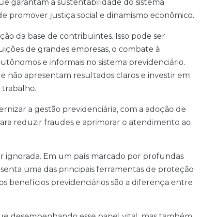
 que garantam a sustentabilidade do sistema
 de promover justiça social e dinamismo econômico.
ção da base de contribuintes. Isso pode ser
buições de grandes empresas, o combate à
autônomos e informais no sistema previdenciário.
 que não apresentam resultados claros e investir em
 trabalho.
rnizar a gestão previdenciária, com a adoção de
 para reduzir fraudes e aprimorar o atendimento ao
ser ignorada. Em um país marcado por profundas
esenta uma das principais ferramentas de proteção
 os benefícios previdenciários são a diferença entre
inue desempenhando esse papel vital, mas também