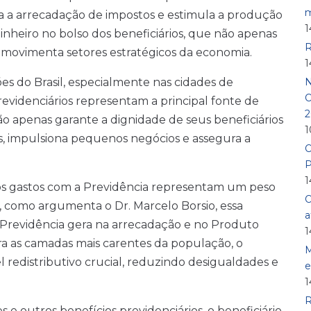
m
a a arrecadação de impostos e estimula a produção
1
dinheiro no bolso dos beneficiários, que não apenas
R
 movimenta setores estratégicos da economia.
1
s do Brasil, especialmente nas cidades de
N
O
revidenciários representam a principal fonte de
2
não apenas garante a dignidade de seus beneficiários
1
as, impulsiona pequenos negócios e assegura a
O
P
1
s gastos com a Previdência representam um peso
O
o, como argumenta o Dr. Marcelo Borsio, essa
a
 a Previdência gera na arrecadação e no Produto
1
ara as camadas mais carentes da população, o
M
redistributivo crucial, reduzindo desigualdades e
e
1
R
 outros benefícios previdenciários, o beneficiário