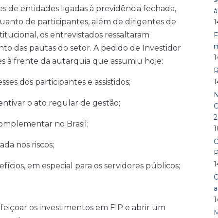
s de entidades ligadas à previdência fechada,
anto de participantes, além de dirigentes de
1
itucional, os entrevistados ressaltaram
F
m
to das pautas do setor. A pedido de Investidor
1
s à frente da autarquia que assumiu hoje:
R
sses dos participantes e assistidos;
1
N
entivar o ato regular de gestão;
O
2
omplementar no Brasil;
1
O
da nos riscos;
P
1
fícios, em especial para os servidores públicos;
O
a
1
feiçoar os investimentos em FIP e abrir um
M