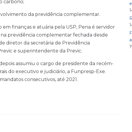
o carbono;
e
1
nvolvimento da previdência complementar.
R
1
em finanças e atuária pela USP, Pena é servidor
F
a na previdência complementar fechada desde
a
e diretor da secretária de Previdência
1
revic e superintendente da Previc.
depois assumiu o cargo de presidente da recém-
ais do executivo e judiciário, a Funpresp-Exe.
mandatos consecutivos, até 2021.