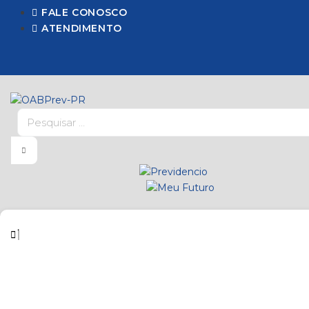
Ir
FALE CONOSCO
para
ATENDIMENTO
o
conteúdo
Pesquisar
…
ESTATUTO